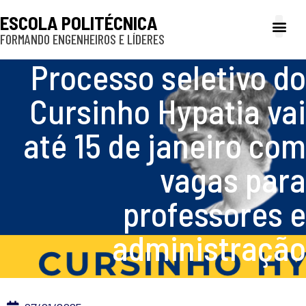
ESCOLA POLITÉCNICA
FORMANDO ENGENHEIROS E LÍDERES
A Poli
Gestão e Ad
Cultura e exte
Profissionais e
Inclusão e P
Processo seletivo do
Cursinho Hypatia vai
até 15 de janeiro com
vagas para
professores e
administração