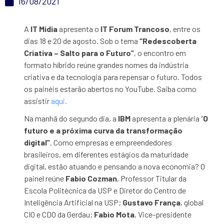
16/08/2021
A
IT Mídia
apresenta o
IT Forum Trancoso
, entre os
dias 18 e 20 de agosto. Sob o tema
“Redescoberta
Criativa – Salto para o Futuro”
, o encontro em
formato híbrido reúne grandes nomes da indústria
criativa e da tecnologia para repensar o futuro. Todos
os painéis estarão abertos no YouTube. Saiba como
assistir
aqui.
Na manhã do segundo dia, a
IBM
apresenta a plenária “
O
futuro e a próxima curva da transformação
digital”
. Como empresas e empreendedores
brasileiros, em diferentes estágios da maturidade
digital, estão atuando e pensando a nova economia? O
painel reúne
Fabio Cozman
, Professor Titular da
Escola Politécnica da USP e Diretor do Centro de
Inteligência Artificial na USP;
Gustavo França
, global
CIO e CDO da Gerdau;
Fabio Mota
, Vice-presidente