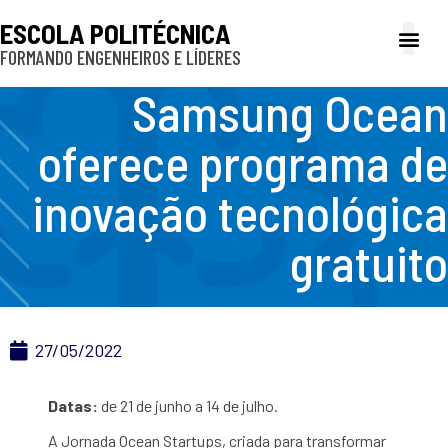
ESCOLA POLITÉCNICA
FORMANDO ENGENHEIROS E LÍDERES
A Poli
Gestão e Ad
Cultura e exte
Profissionais e
Inclusão e P
Samsung Ocean
oferece programa de
inovação tecnológica
gratuito
27/05/2022
Datas:
de
21 de junho a 14 de julho.
A Jornada Ocean Startups, criada para transformar