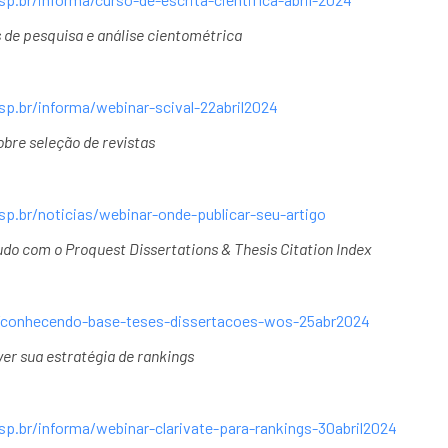
 de pesquisa e análise cientométrica
p.br/informa/webinar-scival-22abril2024
obre seleção de revistas
p.br/noticias/webinar-onde-publicar-seu-artigo
do com o Proquest Dissertations & Thesis Citation Index
r/conhecendo-base-teses-dissertacoes-wos-25abr2024
er sua estratégia de rankings
p.br/informa/webinar-clarivate-para-rankings-30abril2024