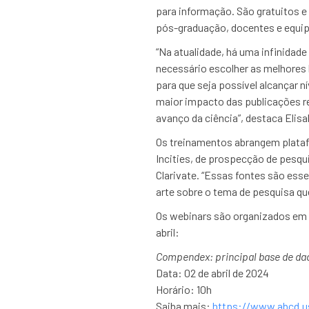
para informação. São gratuitos e
pós-graduação, docentes e equipe
“Na atualidade, há uma infinidade
necessário escolher as melhores 
para que seja possível alcançar n
maior impacto das publicações re
avanço da ciência”, destaca Elis
Os treinamentos abrangem plataf
Incities, de prospecção de pesqu
Clarivate. “Essas fontes são ess
arte sobre o tema de pesquisa que
Os webinars são organizados em 
abril:
Compendex: principal base de dad
Data: 02 de abril de 2024
Horário: 10h
Saiba mais:
https://www.abcd.u