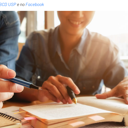
ABCD USP
e no
Facebook