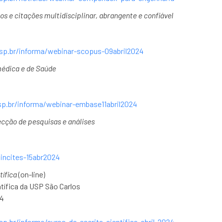
 e citações multidisciplinar, abrangente e confiável
sp.br/informa/webinar-scopus-09abril2024
édica e de Saúde
p.br/informa/webinar-embase11abril2024
ecção de pesquisas e análises
/incites-15abr2024
tífica
(on-line)
tífica da USP São Carlos
24
p.br/informa/curso-de-escrita-cientifica-abril-2024