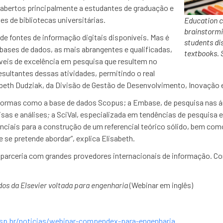
 abertos principalmente a estudantes de graduação e
s de bibliotecas universitárias.
Education c
brainstormi
 de fontes de informação digitais disponíveis. Mas é
students di
bases de dados, as mais abrangentes e qualificadas,
textbooks. 
íveis de excelência em pesquisa que resultem no
sultantes dessas atividades, permitindo o real
abeth Dudziak, da Divisão de Gestão de Desenvolvimento, Inovação 
ormas como a base de dados Scopus; a Embase, de pesquisa nas ár
isas e análises
;
a SciVal, especializada em tendências de pesquisa e
enciais para a construção de um referencial teórico sólido, bem com
 se pretende abordar”, explica Elisabeth.
parceria com grandes provedores internacionais de informação. Co
os da Elsevier voltada para engenharia
(Webinar em inglês)
sp.br/noticias/webinar-compendex-para-engenharia