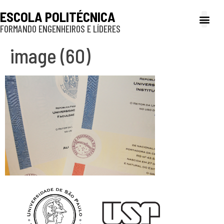
ESCOLA POLITÉCNICA
FORMANDO ENGENHEIROS E LÍDERES
A Poli
Gestão e Ad
Cultura e exte
Profissionais e
Inclusão e P
image (60)