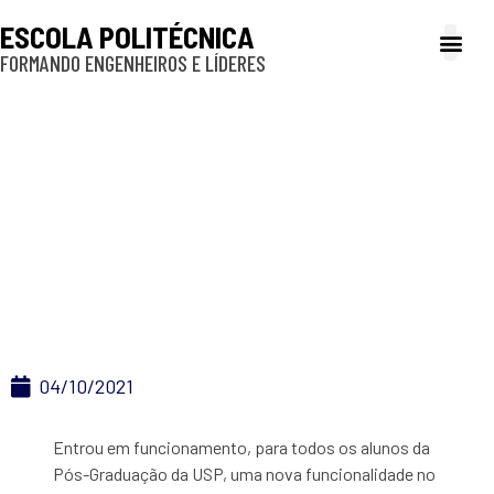
ESCOLA POLITÉCNICA
FORMANDO ENGENHEIROS E LÍDERES
A Poli
Gestão e Ad
Cultura e exte
Profissionais e
Inclusão e P
Sistema Janus passa
a oferecer
funcionalidade
“agendamento social”
04/10/2021
Entrou em funcionamento, para todos os alunos da
Pós-Graduação da USP, uma nova funcionalidade no