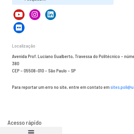
Localização
Avenida Prof. Luciano Gualberto, Travessa do Politécnico – núm
380
CEP – 05508-010 – São Paulo – SP
Para reportar um erro no site, entre em contato em
sites.poli@u
Acesso rápido