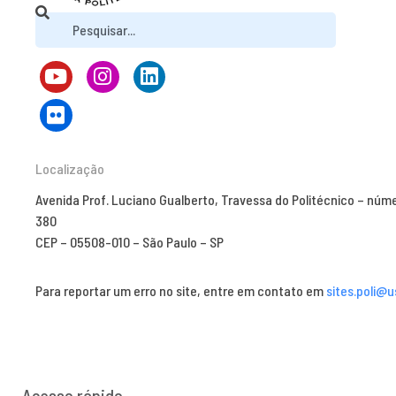
Localização
Avenida Prof. Luciano Gualberto, Travessa do Politécnico – núm
380
CEP – 05508-010 – São Paulo – SP
Para reportar um erro no site, entre em contato em
sites.poli@u
Acesso rápido