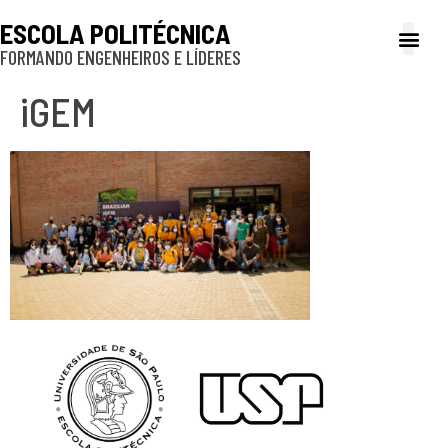
ESCOLA POLITÉCNICA
FORMANDO ENGENHEIROS E LÍDERES
A Poli
Gestão e Ad
Cultura e exte
Profissionais e
Inclusão e P
iGEM