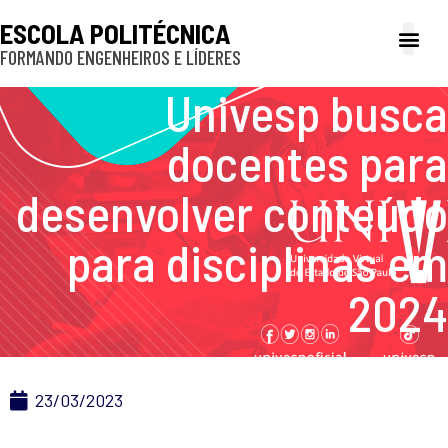
ESCOLA POLITÉCNICA
FORMANDO ENGENHEIROS E LÍDERES
A Poli
Gestão e Ad
Cultura e exte
Profissionais e
Inclusão e P
Univesp busca
docentes para
desenvolver conteúdo
para disciplinas em
2024
23/03/2023