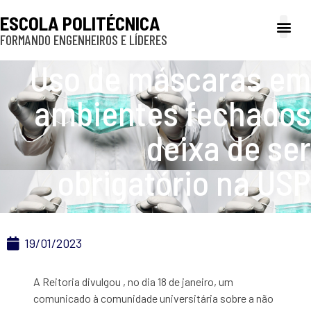
ESCOLA POLITÉCNICA
FORMANDO ENGENHEIROS E LÍDERES
A Poli
Gestão e Ad
Cultura e exte
Profissionais e
Inclusão e P
Uso de máscaras em
ambientes fechados
deixa de ser
obrigatório na USP
19/01/2023
A Reitoria divulgou , no dia 18 de janeiro, um
comunicado à comunidade universitária sobre a não