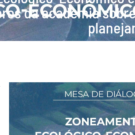
os da academia sobre
planeja
-