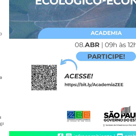
o
a
a
6ª