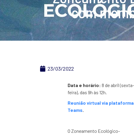
com membr
23/03/2022
Data e horário:
8 de abril (sexta
feira), das 9h às 12h.
Reunião virtual via plataforma
Teams
.
O Zoneamento Ecológico-