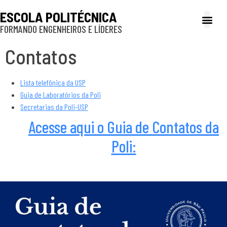
ESCOLA POLITÉCNICA
FORMANDO ENGENHEIROS E LÍDERES
A Poli
Gestão e Ad
Cultura e exte
Profissionais e
Inclusão e P
Contatos
Lista telefônica da USP
Guia de Laboratórios da Poli
Secretarias da Poli-USP
Acesse aqui o Guia de Contatos da
Poli: