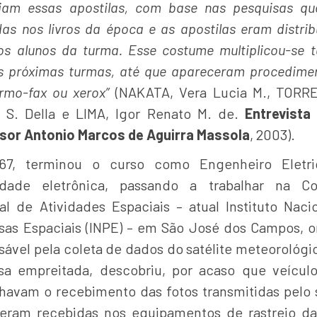
iam essas apostilas, com base nas pesquisas q
das nos livros da época e as apostilas eram distrib
os alunos da turma. Esse costume multiplicou-se
s próximas turmas, até que apareceram procedime
ermo-fax ou xerox”
(NAKATA, Vera Lucia M., TORRE,
 S. Della e LIMA, Igor Renato M. de.
Entrevist
sor Antonio Marcos de Aguirra Massola
, 2003).
67, terminou o curso como Engenheiro Eletric
idade eletrônica, passando a trabalhar na Co
al de Atividades Espaciais – atual Instituto Naci
sas Espaciais (INPE) – em São José dos Campos, o
sável pela coleta de dados do satélite meteorológi
sa empreitada, descobriu, por acaso que veícu
lhavam o recebimento das fotos transmitidas pelo s
eram recebidas nos equipamentos de rastreio d