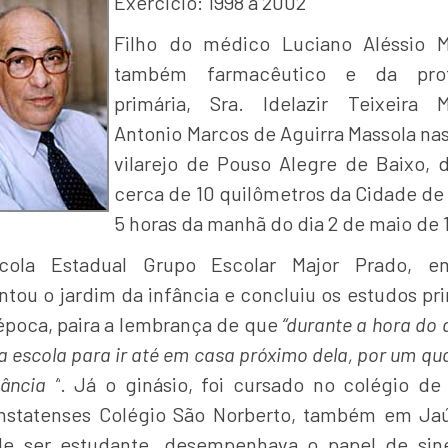
Exercício: 1998 a 2002
Filho do médico Luciano Aléssio M
também farmacêutico e da prof
primária, Sra. Idelazir Teixeira M
Antonio Marcos de Aguirra Massola na
vilarejo de Pouso Alegre de Baixo, d
cerca de 10 quilômetros da Cidade de 
5 horas da manhã do dia 2 de maio de 
cola Estadual Grupo Escolar Major Prado, e
ntou o jardim da infância e concluiu os estudos pri
época, paira a lembrança de que
“durante a hora do
a escola para ir até em casa próximo dela, por um qu
ância ”
. Já o ginásio, foi cursado no colégio de
statenses Colégio São Norberto, também em Ja
e ser estudante, desempenhava o papel de sin