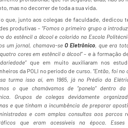
o, mas no decorrer de toda a sua vida.
o que, junto aos colegas de faculdade, dedicou 
ades produtivas –
“Fomos o primeiro grupo a introduz
vo do estêncil a álcool e colorido na Escola Politécn
os um jornal, chamava-se
O Eletrônico
, que era tot
 quatro cores em estêncil a álcool”
– e à formação d
idariedade”
que em muito auxiliaram nos estud
heiros da POLI no período de curso.
“Então, foi n
sa turma isso aí, em 1965, já no Prédio da Elétri
uímos o que chamávamos de ”panela” dentro da
cnica. Grupos de colegas devidamente organiza
linas e que tinham a incumbência de preparar aposti
ministradas e com amplas consultas aos parcos r
gráficos que eram acessíveis na época. Esses