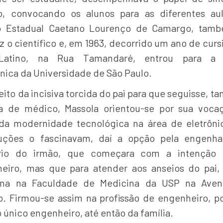
o, convocando os alunos para as diferentes au
io Estadual Caetano Lourenço de Camargo, tam
z o científico e, em 1963, decorrido um ano de cur
-Latino, na Rua Tamandaré, entrou para a 
cnica da Universidade de São Paulo.
ito da incisiva torcida do pai para que seguisse, 
ra de médico, Massola orientou-se por sua voca
 da modernidade tecnológica na área de eletrôni
uções o fascinavam, daí a opção pela engenha
ário do irmão, que começara com a intenção 
eiro, mas que para atender aos anseios do pai,
ina na Faculdade de Medicina da USP na Aveni
o. Firmou-se assim na profissão de engenheiro, po
 único engenheiro, até então da família.