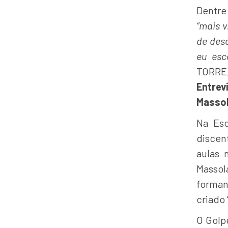
Dentre
“mais v
de desa
eu esc
TORRE,
Entre
Masso
Na Esc
discen
aulas 
Massol
forman
criado 
O Golpe