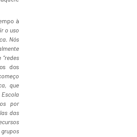
tempo à
ir o uso
ica. Nós
almente
e
“redes
os dos
o começo
ca, que
 Escola
dos por
las das
ecursos
 grupos