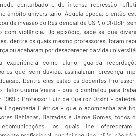
íodo conturbado e de intensa repressão refle
no âmbito universitário. Àquela época, o então es
ipou da invasão do Residencial da USP, o CRUSP, sen
o com violência. Do episódio, sabe-se que diver
res, dentre os quais mesmo professores, foram rep
rça ou acabaram por desaparecer da vida universitá
a experiência como aluno, guarda recordaçõ
sores que, sem dúvida, assinalaram presença imp
duação. Dentre eles estão os docentes Professor
o Hélio Guerra Vieira – que o contratou para traba
m 1969-; Professor Luiz de Queiroz Orsini – catedrá
e Engenharia Elétrica – que o acompanha até ho
sores Bahianas, Barradas e Jaime Gomes, todos 
lecomunicações, os quais lhe ofereceram 
mento profissional, que foi seguido, aliás, não só 