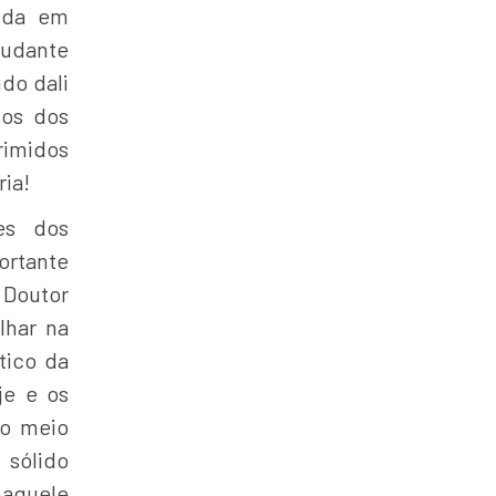
tida em
tudante
do dali
sos dos
rimidos
ria!
es dos
ortante
 Doutor
lhar na
tico da
je e os
do meio
sólido
naquele