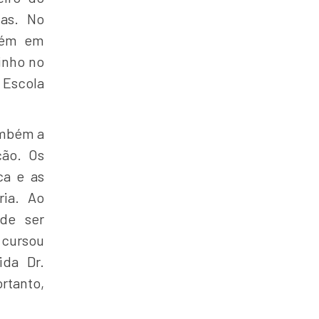
las. No
bém em
sinho no
Escola
também a
ção. Os
ca e as
ria. Ao
de ser
 cursou
da Dr.
rtanto,