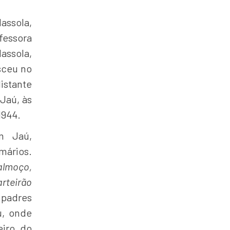
assola,
essora
assola,
sceu no
istante
Jaú, às
1944.
m Jaú,
mários.
 almoço,
arteirão
 padres
ú, onde
eiro do