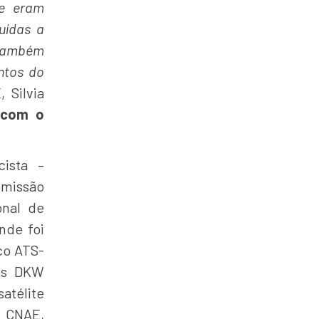
ue eram
uídas a
 também
ntos do
 Silvia
a com o
ista –
missão
onal de
nde foi
co ATS-
los DKW
atélite
a CNAE,