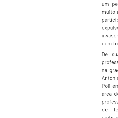
um per
muito 
partic
expuls
invaso
com fo
De su
profes
na gra
Antoni
Poli e
área d
profes
de te
embasa