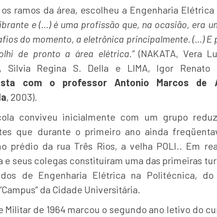
 os ramos da área, escolheu a Engenharia Elétrica 
ibrante e (…) é uma profissão que, na ocasião, era 
fios do momento, a eletrônica principalmente. (…) E 
olhi de pronto a área elétrica.”
(NAKATA, Vera Lu
 Silvia Regina S. Della e LIMA, Igor Renato
vista com o professor Antonio Marcos de A
la
, 2003).
ola conviveu inicialmente com um grupo redu
tes que durante o primeiro ano ainda freqüent
no prédio da rua Três Rios, a velha POLI.. Em rea
a e seus colegas constituíram uma das primeiras tu
dos de Engenharia Elétrica na Politécnica, d
“Campus” da Cidade Universitária.
 Militar de 1964 marcou o segundo ano letivo do cu