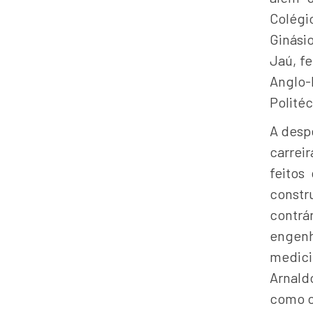
Colégi
Ginás
Jaú, fe
Anglo
Polité
A despe
carrei
feitos
constr
contr
engenh
medic
Arnald
como o