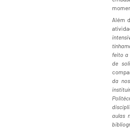
moment
Além d
ativid
intensi
tínham
feito a
de sol
compan
da nos
instit
Polité
discip
aulas 
biblio