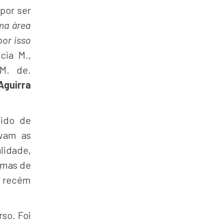
por ser
uma área
por isso
cia M.,
 M. de.
guirra
zido de
avam as
lidade,
rmas de
o recém
rso. Foi