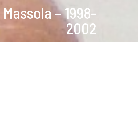
 Massola – 1998-
2002