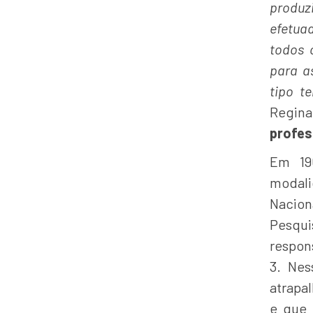
produz
efetua
todos 
para a
tipo t
Regina
profes
Em 19
modal
Nacion
Pesqui
respon
3. Nes
atrapa
e que 