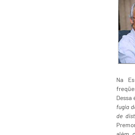
Na Es
freqüe
Dessa 
fugia d
de dist
Premon
além d