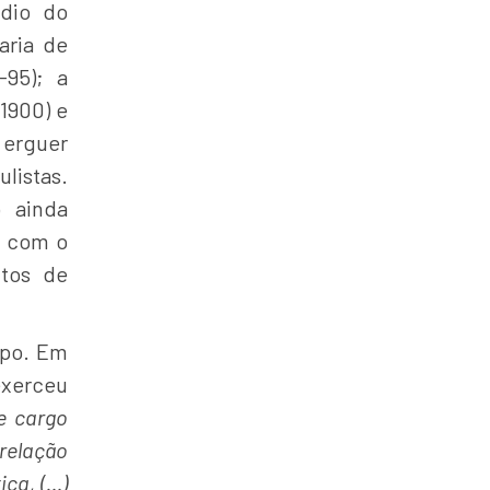
édio do
taria de
-95); a
-1900) e
 erguer
listas.
o ainda
s com o
ntos de
mpo. Em
exerceu
e cargo
 relação
ica, (…)