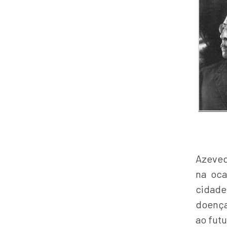
Azeved
na oca
cidade
doença
ao fut