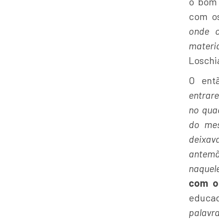
o bom 
com os
onde c
materi
Loschi
O ent
entrare
no quad
do mes
deixav
antemã
naquele
com o 
educad
palav