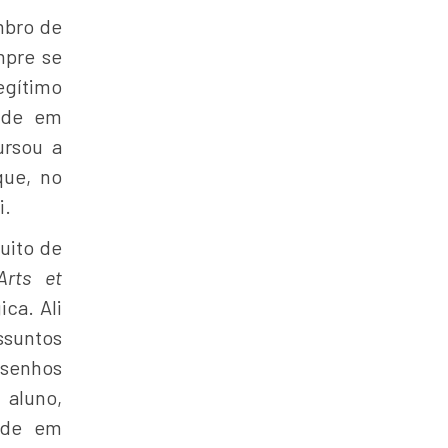
mbro de
mpre se
gítimo
tude em
ursou a
que, no
i.
tuito de
Arts et
ca. Ali
suntos
esenhos
 aluno,
dade em