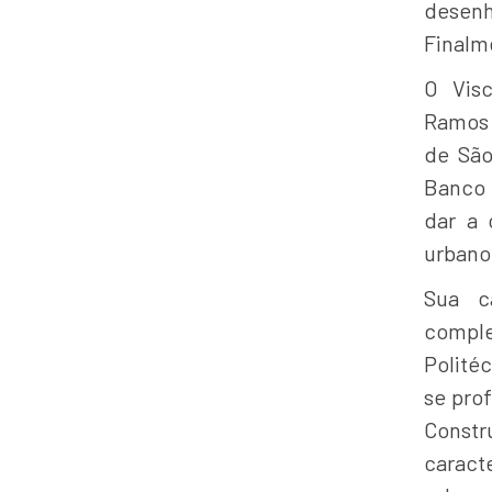
desen
Finalm
O Visc
Ramos 
de São
Banco 
dar a 
urbano 
Sua ca
comple
Polité
se prof
Const
caract