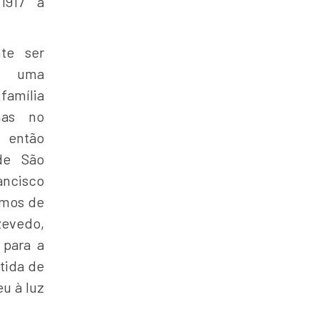
 1917 a
te ser
e uma
 família
nas no
a então
de São
ncisco
amos de
zevedo,
 para a
tida de
u à luz