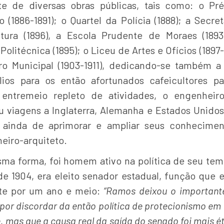
te de diversas obras públicas, tais como: o Pr
 (1886-1891); o Quartel da Polícia (1888); a Secre
ltura (1896), a Escola Prudente de Moraes (1893
Politécnica (1895); o Liceu de Artes e Ofícios (1897
ro Municipal (1903-1911), dedicando-se também a
lios para os então afortunados cafeicultores pau
entremeio repleto de atividades, o engenheir
ou viagens a Inglaterra, Alemanha e Estados Unido
o ainda de aprimorar e ampliar seus conhecime
eiro-arquiteto.
ma forma, foi homem ativo na política de seu te
de 1904, era eleito senador estadual, função que 
te por um ano e meio:
“Ramos deixou o important
 por discordar da então política de protecionismo em
, mas que a causa real da saída do senado foi mais ét