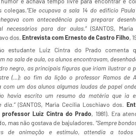
humor e achava tempo livre para encontrar e co
 colegas.
“Ele ocupava a sala 14 do edifício Paula
hegava com antecedência para preparar desen
al necessários para dar aulas.”
(SANTOS, Maria 
avo dos.
Entrevista com Ernesto de Castro Filho
, 1
ão estudante Luiz Cintra do Prado comenta
m na sala de aula, os alunos encontravam, desenhad
ro negro, as principais figuras que iriam ilustrar a 
tre (…); ao fim da lição o professor Ramos de 
a com um dos alunos algumas laudas de papel onde
o havia escrito um resumo da matéria que ia e
 dia.”
(SANTOS, Maria Cecília Loschiavo dos.
Ent
professor Luiz Cintra do Prado
, 1981). Era ate
o, mas não gostava de bajuladores.
“Sempre bondo
ras de animação e estímulo, attendia a todos