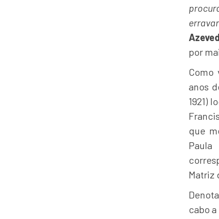
procur
errava
Azeved
por mai
Como v
anos de
1921) l
Franci
que me
Paula
corres
Matriz 
Denota
cabo a 