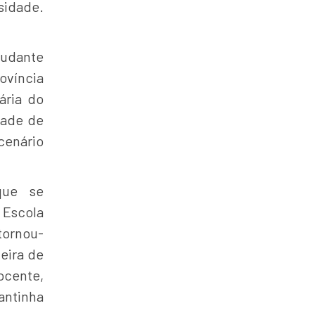
idade.
tudante
ovíncia
ária do
dade de
cenário
 que se
 Escola
tornou-
deira de
cente,
antinha