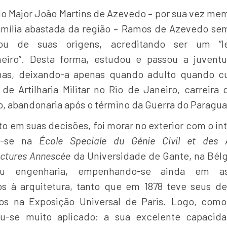
do Major João Martins de Azevedo – por sua vez me
mília abastada da região – Ramos de Azevedo se
hou de suas origens, acreditando ser um “le
eiro”. Desta forma, estudou e passou a juven
as, deixando-a apenas quando adulto quando c
 de Artilharia Militar no Rio de Janeiro, carreira 
o, abandonaria após o término da Guerra do Paragua
o em suas decisões, foi morar no exterior com o in
ir-se na
École Speciale du Génie Civil et des 
ctures Annescée
da Universidade de Gante, na Bélgi
ou engenharia, empenhando-se ainda em as
vos à arquitetura, tanto que em 1878 teve seus d
os na Exposição Universal de Paris. Logo, como
u-se muito aplicado: a sua excelente capaci