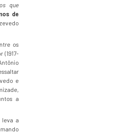
 os que
mos de
Azevedo
ntre os
r (1917-
 Antônio
ssaltar
evedo e
izade,
untos a
 leva a
 tomando