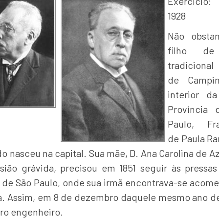
Exercício:
1928
Não obstan
filho d
tradicional
de Campi
interior d
Província 
Paulo, Fra
de Paula R
o nasceu na capital. Sua mãe, D. Ana Carolina de A
sião grávida, precisou em 1851 seguir às pressas
 de São Paulo, onde sua irmã encontrava-se acome
. Assim, em 8 de dezembro daquele mesmo ano de
uro engenheiro.