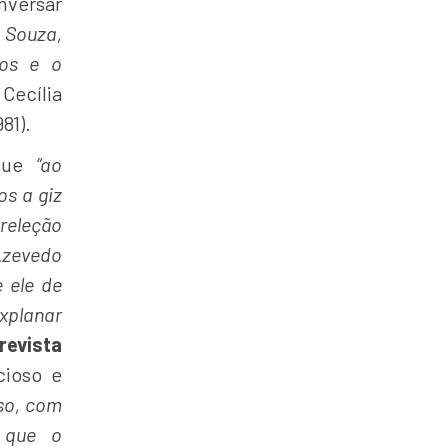
nversar
 Souza,
hos e o
Cecília
981).
 que
“ao
os a giz
preleção
Azevedo
 ele de
xplanar
revista
ncioso e
so, com
 que o