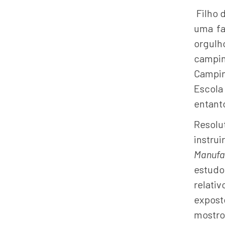
Filho 
uma fa
orgul
campin
Campin
Escola
entant
Resolut
instru
Manufa
estud
relati
expost
mostro