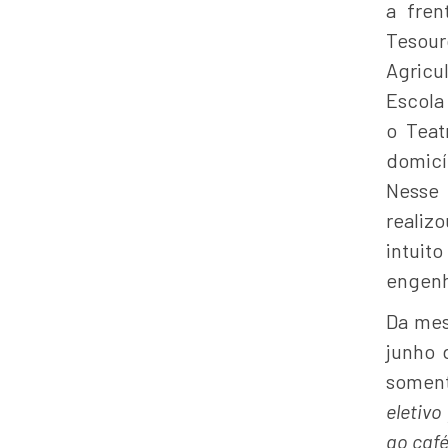
a fren
Tesouro
Agricu
Escola 
o Teat
domicí
Nesse 
realiz
intuit
engenh
Da mes
junho 
somen
eletivo
ao café