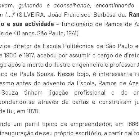
avam, guinando e aconselhando, encaminhando
m (…)”
(SILVEIRA, João Francisco Barbosa da.
Ra
o e sua actividade
– funcionário de Ramos de 
s de 40 anos, São Paulo, 1941).
ice-diretor da Escola Politécnica de São Paulo e
 1900 e 1917, acabou por assumir o cargo de direto
ogo após a morte do ilustre engenheiro e professor
sco de Paula Souza. Nesse bojo, é interessante re
smo antes do advento da Escola, Ramos de Az
 Souza tinham ligação profissional e de am
pondendo-se através de cartas e construíram j
de Itu, em 1878.
ndo um perfil típico de empreendedor, em 1886
inauguração de seu próprio escritório, a partir daí