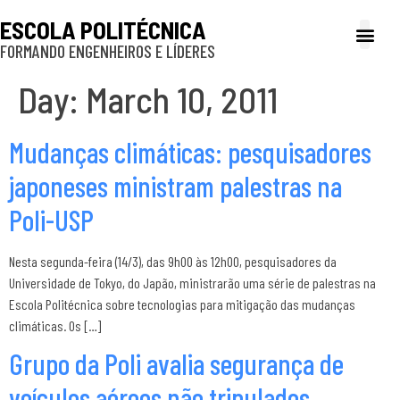
ESCOLA POLITÉCNICA
FORMANDO ENGENHEIROS E LÍDERES
A Poli
Gestão e Ad
Cultura e exte
Profissionais e
Inclusão e P
Day:
March 10, 2011
Mudanças climáticas: pesquisadores
japoneses ministram palestras na
Poli-USP
Nesta segunda-feira (14/3), das 9h00 às 12h00, pesquisadores da
Universidade de Tokyo, do Japão, ministrarão uma série de palestras na
Escola Politécnica sobre tecnologias para mitigação das mudanças
climáticas. Os […]
Grupo da Poli avalia segurança de
veículos aéreos não tripulados