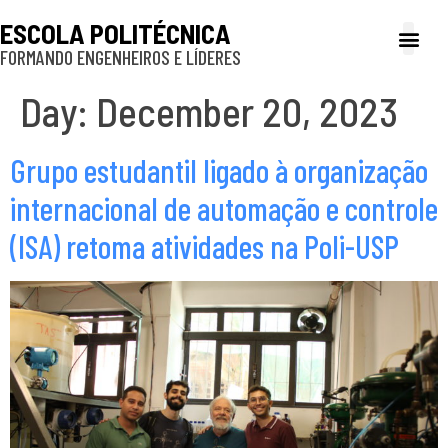
ESCOLA POLITÉCNICA
FORMANDO ENGENHEIROS E LÍDERES
A Poli
Gestão e Ad
Cultura e exte
Profissionais e
Inclusão e P
Day:
December 20, 2023
Grupo estudantil ligado à organização
internacional de automação e controle
(ISA) retoma atividades na Poli-USP