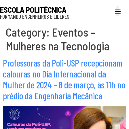
ESCOLA POLITÉCNICA
FORMANDO ENGENHEIROS E LÍDERES
A Poli
Gestão e Ad
Cultura e exte
Profissionais e
Inclusão e P
Category:
Eventos –
Mulheres na Tecnologia
Professoras da Poli-USP recepcionam
calouras no Dia Internacional da
Mulher de 2024 – 8 de março, às 11h no
prédio da Engenharia Mecânica