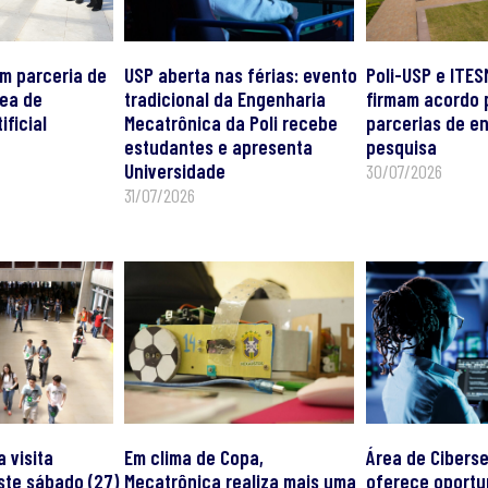
m parceria de
USP aberta nas férias: evento
Poli-USP e ITES
rea de
tradicional da Engenharia
firmam acordo 
ificial
Mecatrônica da Poli recebe
parcerias de en
estudantes e apresenta
pesquisa
Universidade
30/07/2026
31/07/2026
a visita
Em clima de Copa,
Área de Cibers
ste sábado (27)
Mecatrônica realiza mais uma
oferece oportu