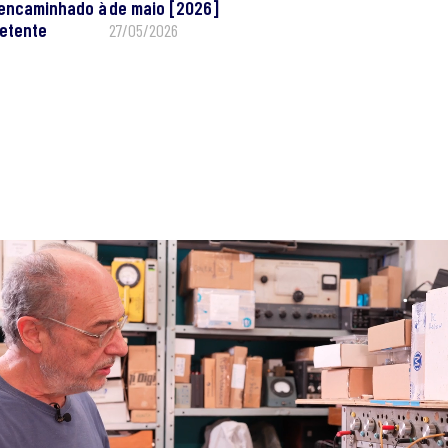
i encaminhado à
de maio [2026]
etente
27/05/2026