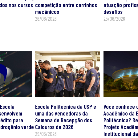
ados nos cursos
competição entre carrinhos
atuação profiss
mecânicos
desafios
26/06/2026
25/06/2026
 Escola
Escola Politécnica da USP é
Você conhece o
esenvolvem
uma das vencedoras da
Acadêmico da E
nédito para
Semana de Recepção dos
Politécnica? Re
idrogênio verde
Calouros de 2026
Projeto Acadêm
Institucional d
29/05/2026