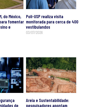
M, do México,
Poli-USP realiza visita
para fomentar
monitorada para cerca de 400
sino e
vestibulandos
03/07/2026
egurança
Areia e Sustentabilidade:
nidades de
pesquisadores apontam