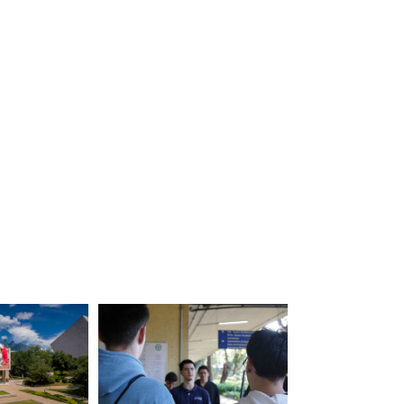
a de inteligência
tes da Escola Politécnic
 para obtenção de hidrog