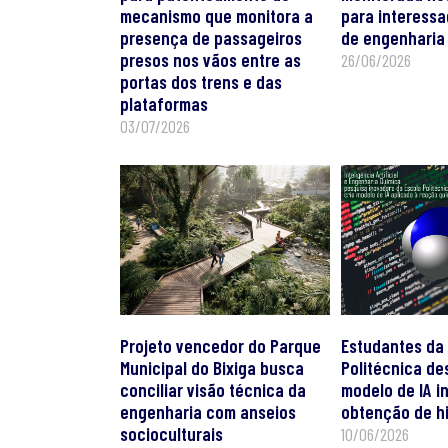
mecanismo que monitora a
para interess
presença de passageiros
de engenharia
presos nos vãos entre as
26/06/2026
portas dos trens e das
plataformas
03/07/2026
Projeto vencedor do Parque
Estudantes da
Municipal do Bixiga busca
Politécnica d
conciliar visão técnica da
modelo de IA i
engenharia com anseios
obtenção de h
socioculturais
10/06/2026