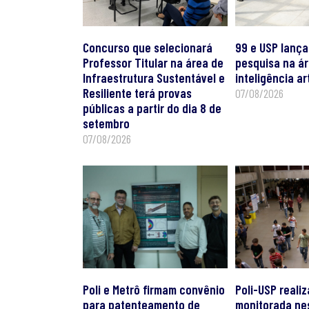
Concurso que selecionará
99 e USP lança
Professor Titular na área de
pesquisa na á
Infraestrutura Sustentável e
inteligência art
Resiliente terá provas
07/08/2026
públicas a partir do dia 8 de
setembro
07/08/2026
Poli e Metrô firmam convênio
Poli-USP realiz
para patenteamento de
monitorada ne