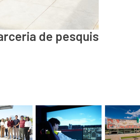
rceria de pesquisa na áre
Estudan
inédito