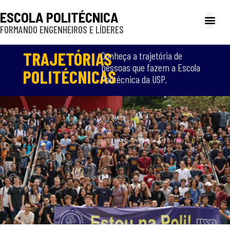
ESCOLA POLITÉCNICA
FORMANDO ENGENHEIROS E LÍDERES
A Poli
Gestão e Ad
Cultura e exte
Profissionais e
Inclusão e P
TRAJETÓRIAS
Conheça a trajetória de
pessoas que fazem a Escola
POLITÉCNICAS​
Politécnica da USP.