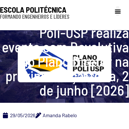
ESCOLA POLITÉCNICA
FORMANDO ENGENHEIROS E LÍDERES
A Poli
Gestão e Ad
Cultura e exte
Profissionais e
Inclusão e P
Poli-USP realiza
evento com Devolutiva
do Plano Diretor na
próxima terça-feira, 2
de junho [2026]
29/05/2026
Amanda Rabelo