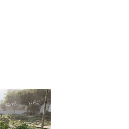
graduação (PUB-
USP)