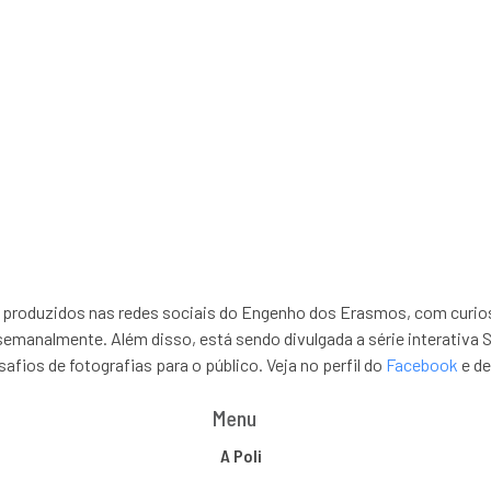
isa, cultura e extensão
curiosidades e
produzidos nas redes sociais do Engenho dos Erasmos, com curiosi
 semanalmente. Além disso, está sendo divulgada a série interativa 
afios de fotografias para o público. Veja no perfil do
Facebook
e d
Menu
A Poli