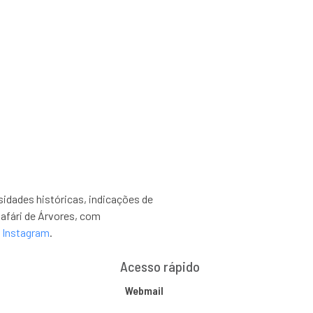
 da USP, publica
 série interativa
dades históricas, indicações de
Safári de Árvores, com
e
Instagram
.
Acesso rápido
Webmail