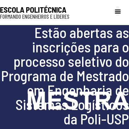
ESCOLA POLITÉCNICA
FORMANDO ENGENHEIROS E LÍDERES
A Poli
Gestão e Ad
Cultura e exte
Profissionais e
Inclusão e P
Estão abertas as
inscrições para o
processo seletivo do
Programa de Mestrado
em Engenharia de
Sistemas Logísticos
da Poli-USP