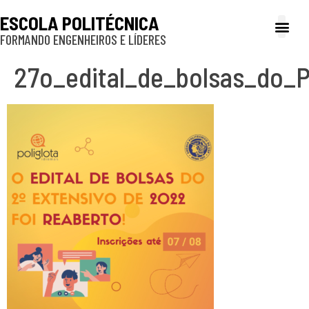
ESCOLA POLITÉCNICA
FORMANDO ENGENHEIROS E LÍDERES
A Poli
Gestão e Ad
Cultura e exte
Profissionais e
Inclusão e P
27o_edital_de_bolsas_do_P