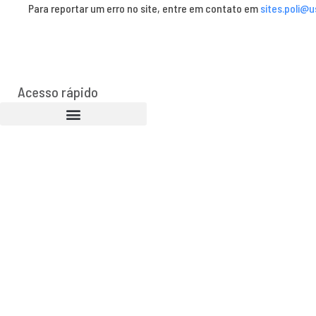
Para reportar um erro no site, entre em contato em
sites.poli@u
Acesso rápido