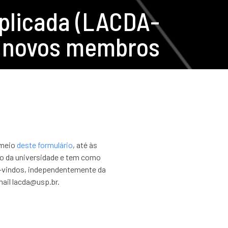
plicada (LACDA-
a novos membros
 meio
deste formulário
, até às
rso da universidade e tem como
em-vindos, independentemente da
ail lacda@usp.br.