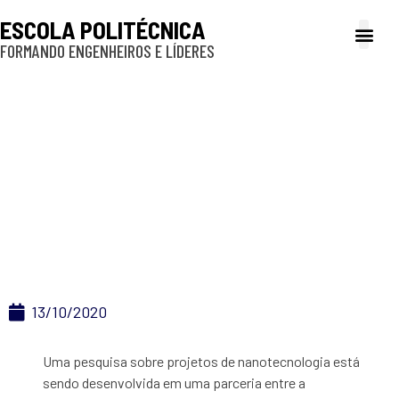
ESCOLA POLITÉCNICA
FORMANDO ENGENHEIROS E LÍDERES
A Poli
Gestão e Ad
Cultura e exte
Profissionais e
Inclusão e P
Pesquisa: Diversidade
em Projetos de
Nanotecnologia no
Brasil
13/10/2020
Uma pesquisa sobre projetos de nanotecnologia está
sendo desenvolvida em uma parceria entre a