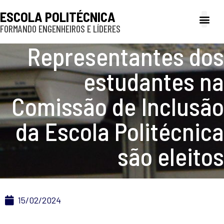
ESCOLA POLITÉCNICA
FORMANDO ENGENHEIROS E LÍDERES
A Poli
Gestão e Ad
Cultura e exte
Profissionais e
Inclusão e P
Representantes dos
estudantes na
Comissão de Inclusão
da Escola Politécnica
são eleitos
15/02/2024