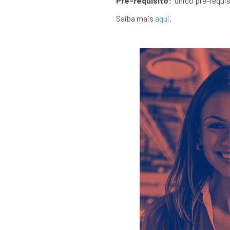
Pré-requisito:
único pré-requis
Saiba mais
aqui
.