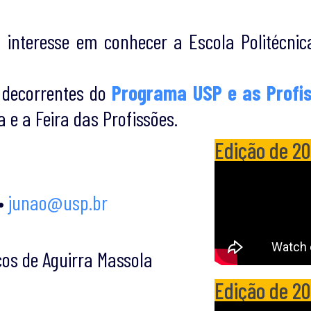
nteresse em conhecer a Escola Politécnica 
 decorrentes do
Programa USP e as Profi
a e a Feira das Profissões.
Edição de 2
•
junao@usp.br
cos de Aguirra Massola
Edição de 2