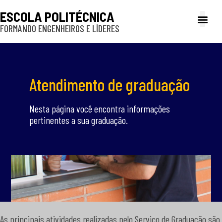
ESCOLA POLITÉCNICA
FORMANDO ENGENHEIROS E LÍDERES
A Poli
Gestão e Ad
Cultura e exte
Profissionais e
Inclusão e P
Atendimento de graduação
Nesta página você encontra informações
pertinentes a sua graduação.
As principais atividades realizadas pelo Serviço de Graduação são