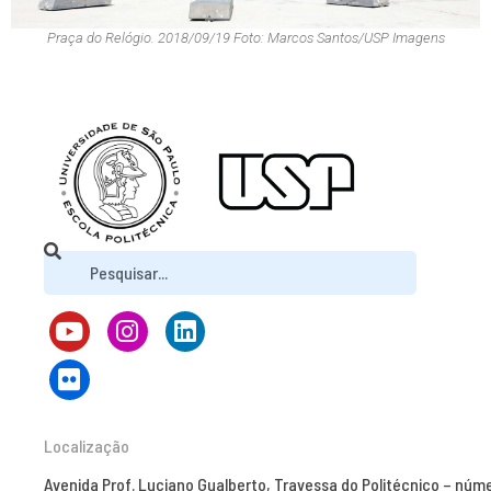
Praça do Relógio. 2018/09/19 Foto: Marcos Santos/USP Imagens
Localização
Avenida Prof. Luciano Gualberto, Travessa do Politécnico – núm