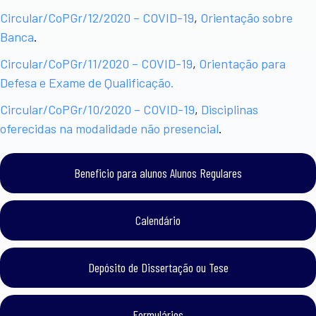
Circular/CoPGr/12/2020 – COVID-19
,
Orientação sobre
Banca
.
Circular/CoPGr/11/2020 – COVID-19
,
Orientação para
Defesa e Exame de Qualificação.
Circular/CoPGr/10/2020 – COVID-19
,
Disciplinas
oferecidas na modalidade não presencial
.
Beneficio para alunos Alunos Regulares
Calendário
Depósito de Dissertação ou Tese
Formulários