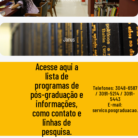
Janus
Acesse aqui a
lista de
programas de
Telefones: 3048-6587
pós-graduação e
/ 3091-5214 / 3091-
5443
informações,
E-mail:
servico.posgraduacao.
como contato e
linhas de
pesquisa.