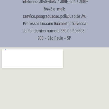
Telefones: 3048-6587 / 3091-5214 / 3091-
5443 e-mail:
servico.posgraduacao.poli@usp.br Av.
Professor Luciano Gualberto, travessa
do Politécnico número 380 CEP 05508-
900 – São Paulo – SP