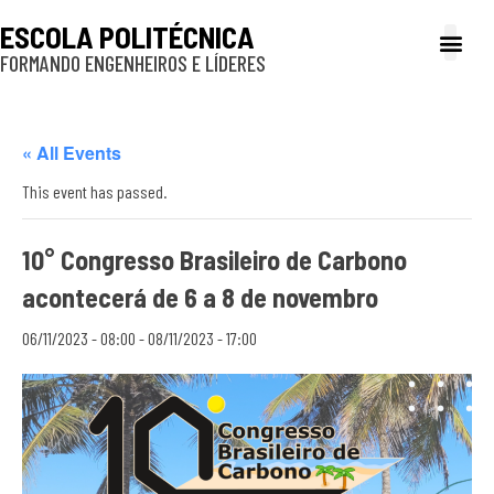
ESCOLA POLITÉCNICA
FORMANDO ENGENHEIROS E LÍDERES
A Poli
Gestão e Ad
Cultura e exte
Profissionais e
Inclusão e P
« All Events
This event has passed.
10° Congresso Brasileiro de Carbono
acontecerá de 6 a 8 de novembro
06/11/2023 - 08:00
-
08/11/2023 - 17:00