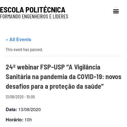
ESCOLA POLITÉCNICA
FORMANDO ENGENHEIROS E LÍDERES
A Poli
Gestão e Ad
Cultura e exte
Profissionais e
Inclusão e P
« All Events
This event has passed.
24º webinar FSP-USP “A Vigilância
Sanitária na pandemia da COVID-19: novos
desafios para a proteção da saúde”
13/08/2020 - 10:00
Data:
13/08/2020
Horário:
10h