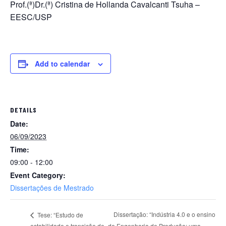
Prof.(ª)Dr.(ª) Cristina de Hollanda Cavalcanti Tsuha –
EESC/USP
Add to calendar
DETAILS
Date:
06/09/2023
Time:
09:00 - 12:00
Event Category:
Dissertações de Mestrado
Dissertação: “Indústria 4.0 e o ensino
Tese: “Estudo de
estabilidade e transição de
de Engenharia de Produção: uma