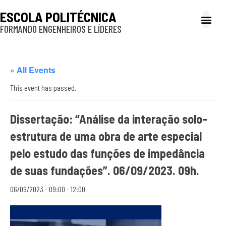
ESCOLA POLITÉCNICA
FORMANDO ENGENHEIROS E LÍDERES
A Poli
Gestão e Ad
Cultura e exte
Profissionais e
Inclusão e P
« All Events
This event has passed.
Dissertação: “Análise da interação solo-
estrutura de uma obra de arte especial
pelo estudo das funções de impedância
de suas fundações”. 06/09/2023. 09h.
06/09/2023 - 09:00
-
12:00