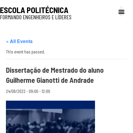
ESCOLA POLITÉCNICA
FORMANDO ENGENHEIROS E LÍDERES
A Poli
Gestão e Ad
Cultura e exte
Profissionais e
Inclusão e P
« All Events
This event has passed.
Dissertação de Mestrado do aluno
Guilherme Gianotti de Andrade
24/06/2022 - 09:00
-
12:00