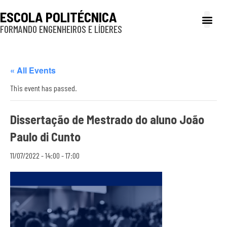
ESCOLA POLITÉCNICA
FORMANDO ENGENHEIROS E LÍDERES
A Poli
Gestão e Ad
Cultura e exte
Profissionais e
Inclusão e P
« All Events
This event has passed.
Dissertação de Mestrado do aluno João
Paulo di Cunto
11/07/2022 - 14:00
-
17:00