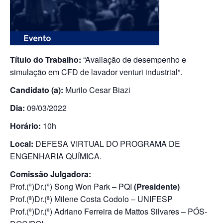
Título do Trabalho:
“Avaliação de desempenho e
simulação em CFD de lavador venturi industrial”.
Candidato (a):
Murilo Cesar Biazi
Dia:
09/03/2022
Horário:
10h
Local:
DEFESA VIRTUAL DO PROGRAMA DE
ENGENHARIA QUÍMICA.
Comissão Julgadora:
Prof.(ª)Dr.(ª) Song Won Park – PQI
(Presidente)
Prof.(ª)Dr.(ª) Milene Costa Codolo – UNIFESP
Prof.(ª)Dr.(ª) Adriano Ferreira de Mattos Silvares – PÓS-