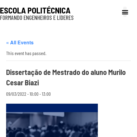
ESCOLA POLITÉCNICA
FORMANDO ENGENHEIROS E LÍDERES
A Poli
Gestão e Ad
Cultura e exte
Profissionais e
Inclusão e P
« All Events
This event has passed.
Dissertação de Mestrado do aluno Murilo
Cesar Biazi
09/03/2022 - 10:00
-
13:00