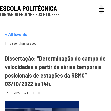
ESCOLA POLITÉCNICA
FORMANDO ENGENHEIROS E LÍDERES
A Poli
Gestão e Ad
Cultura e exte
Profissionais e
Inclusão e P
« All Events
This event has passed.
Dissertação: “Determinação do campo de
velocidades a partir de séries temporais
posicionais de estações da RBMC”
03/10/2022 às 14h.
03/10/2022 - 14:00
-
17:00