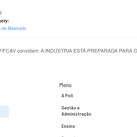
0
gory:
s de Mestrado
USP/FCAV convidam: A INDÚSTRIA ESTÁ PREPARADA PARA 
Menu
A Poli
Gestão e
Administração
Ensino