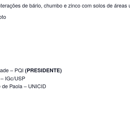
terações de bário, chumbo e zinco com solos de áreas 
oto
drade – PQI
(PRESIDENTE)
lo – IGc/USP
e de Paola – UNICID