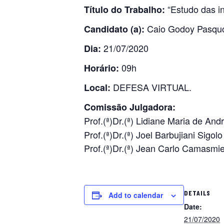
“Estudo das in
Título do Trabalho:
Caio Godoy Pasqu
Candidato (a):
21/07/2020
Dia:
09h
Horário:
DEFESA VIRTUAL.
Local:
Comissão Julgadora:
Prof.(ª)Dr.(ª) Lidiane Maria de An
Prof.(ª)Dr.(ª) Joel Barbujiani Sigo
Prof.(ª)Dr.(ª) Jean Carlo Camasmi
DETAILS
Add to calendar
Date:
21/07/2020