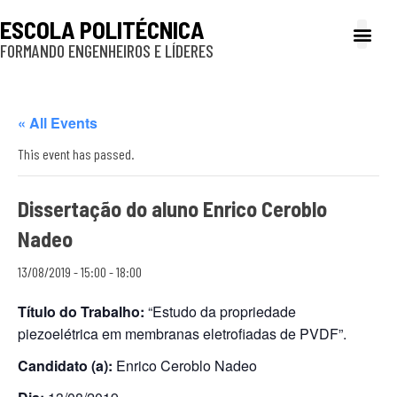
ESCOLA POLITÉCNICA
FORMANDO ENGENHEIROS E LÍDERES
A Poli
Gestão e Ad
Cultura e exte
Profissionais e
Inclusão e P
« All Events
This event has passed.
Dissertação do aluno Enrico Ceroblo
Nadeo
13/08/2019 - 15:00
-
18:00
Título do Trabalho:
“Estudo da propriedade
piezoelétrica em membranas eletrofiadas de PVDF”.
Candidato (a):
Enrico Ceroblo Nadeo