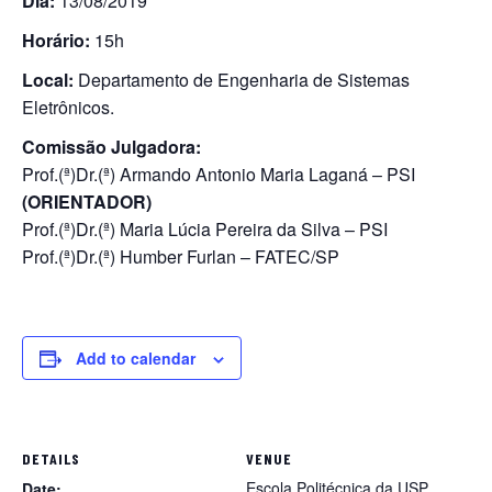
Dia:
13/08/2019
Horário:
15h
Local:
Departamento de Engenharia de Sistemas
Eletrônicos.
Comissão Julgadora:
Prof.(ª)Dr.(ª) Armando Antonio Maria Laganá – PSI
(ORIENTADOR)
Prof.(ª)Dr.(ª) Maria Lúcia Pereira da Silva – PSI
Prof.(ª)Dr.(ª) Humber Furlan – FATEC/SP
Add to calendar
DETAILS
VENUE
Escola Politécnica da USP
Date: