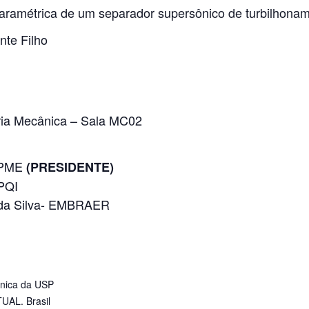
aramétrica de um separador supersônico de turbilhonam
nte Filho
ia Mecânica – Sala MC02
– PME
(PRESIDENTE)
 PQI
io da Silva- EMBRAER
cnica da USP
TUAL.
Brasil