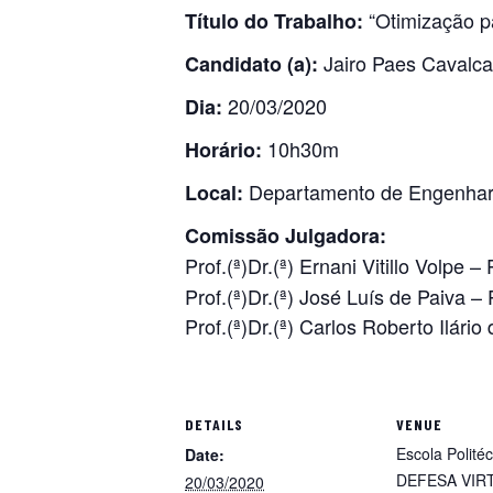
“Otimização p
Título do Trabalho:
Jairo Paes Cavalca
Candidato (a):
20/03/2020
Dia:
10h30m
Horário:
Departamento de Engenhar
Local:
Comissão Julgadora:
Prof.(ª)Dr.(ª) Ernani Vitillo Volpe 
Prof.(ª)Dr.(ª) José Luís de Paiva –
Prof.(ª)Dr.(ª) Carlos Roberto Ilár
DETAILS
VENUE
Escola Polité
Date:
DEFESA VIR
20/03/2020