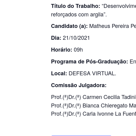
“Desenvolvime
Título do Trabalho:
reforçados com argila”.
Matheus Pereira Pe
Candidato (a):
21/10/2021
Dia:
09h
Horário:
En
Programa de Pós-Graduação:
DEFESA VIRTUAL.
Local:
Comissão Julgadora:
Prof.(ª)Dr.(ª) Carmen Cecilia Tadin
Prof.(ª)Dr.(ª) Bianca Chieregato 
Prof.(ª)Dr.(ª) Carla Ivonne La Fu