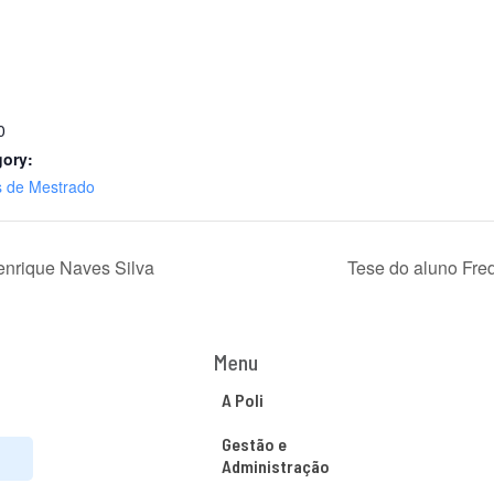
0
gory:
s de Mestrado
enrique Naves Silva
Tese do aluno Fr
Menu
A Poli
Gestão e
Administração