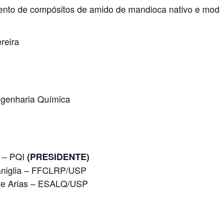
nto de compósitos de amido de mandioca nativo e modi
reira
genharia Química
i – PQI
(PRESIDENTE)
Maniglia – FFCLRP/USP
ente Arias – ESALQ/USP