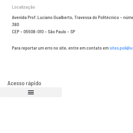
Localização
Avenida Prof. Luciano Gualberto, Travessa do Politécnico – núm
380
CEP – 05508-010 – São Paulo – SP
Para reportar um erro no site, entre em contato em
sites.poli@u
Acesso rápido