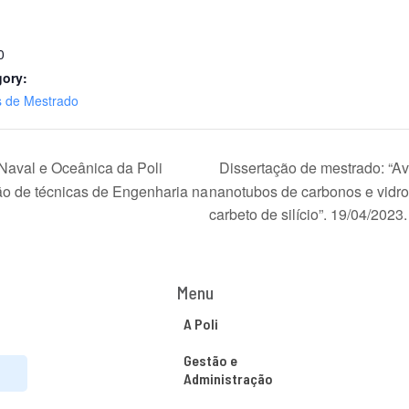
0
gory:
s de Mestrado
aval e Oceânica da Poli
Dissertação de mestrado: “Av
o de técnicas de Engenharia na
nanotubos de carbonos e vidro 
carbeto de silício”. 19/04/2023
Menu
A Poli
Gestão e
Administração