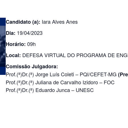
Iara Alves Anes
Candidato (a):
19/04/2023
Dia:
09h
Horário:
DEFESA VIRTUAL DO PROGRAMA DE ENGE
Local:
Comissão Julgadora:
Prof.(ª)Dr.(ª) Jorge Luís Coleti – PQI/CEFET-MG
(Pre
Prof.(ª)Dr.(ª) Juliana de Carvalho Izidoro – FOC
Prof.(ª)Dr.(ª) Eduardo Junca – UNESC