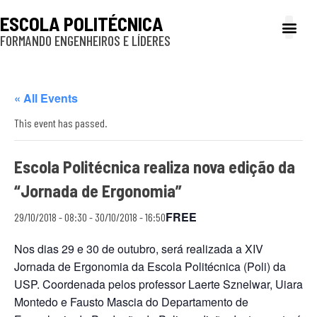
ESCOLA POLITÉCNICA
FORMANDO ENGENHEIROS E LÍDERES
A Poli
Gestão e Ad
Cultura e exte
Profissionais e
Inclusão e P
« All Events
This event has passed.
Escola Politécnica realiza nova edição da
“Jornada de Ergonomia”
FREE
29/10/2018 - 08:30
-
30/10/2018 - 16:50
Nos dias 29 e 30 de outubro, será realizada a XIV
Jornada de Ergonomia da Escola Politécnica (Poli) da
USP. Coordenada pelos professor Laerte Sznelwar, Uiara
Montedo e Fausto Mascia do Departamento de