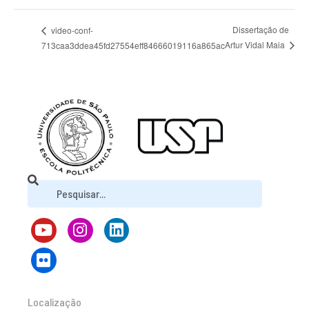
Dissertação de
video-conf-
Artur Vidal Maia
713caa3ddea45fd27554eff84666019116a865ac
Localização