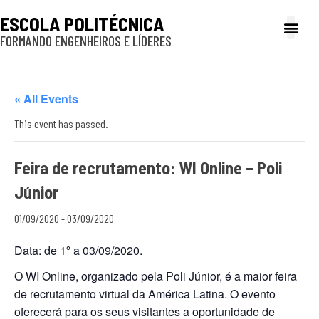
ESCOLA POLITÉCNICA
FORMANDO ENGENHEIROS E LÍDERES
A Poli
Gestão e Ad
Cultura e exte
Profissionais e
Inclusão e P
« All Events
This event has passed.
Feira de recrutamento: WI Online – Poli
Júnior
01/09/2020
-
03/09/2020
Data: de 1º a 03/09/2020.
O WI Online, organizado pela Poli Júnior, é a maior feira
de recrutamento virtual da América Latina. O evento
oferecerá para os seus visitantes a oportunidade de