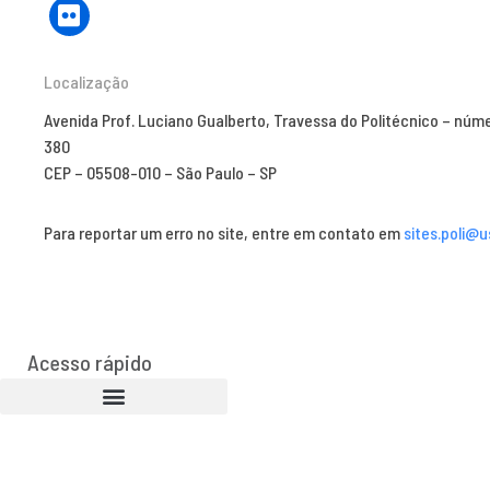
Localização
Avenida Prof. Luciano Gualberto, Travessa do Politécnico – núm
380
CEP – 05508-010 – São Paulo – SP
Para reportar um erro no site, entre em contato em
sites.poli@u
Acesso rápido