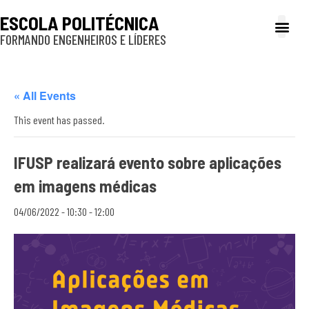
ESCOLA POLITÉCNICA
FORMANDO ENGENHEIROS E LÍDERES
A Poli
Gestão e Ad
Cultura e exte
Profissionais e
Inclusão e P
« All Events
This event has passed.
IFUSP realizará evento sobre aplicações
em imagens médicas
04/06/2022 - 10:30
-
12:00