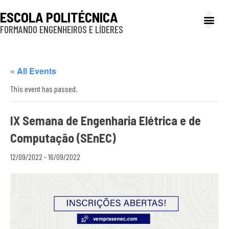
ESCOLA POLITÉCNICA
FORMANDO ENGENHEIROS E LÍDERES
A Poli
Gestão e Ad
Cultura e exte
Profissionais e
Inclusão e P
« All Events
This event has passed.
IX Semana de Engenharia Elétrica e de
Computação (SEnEC)
12/09/2022
-
16/09/2022