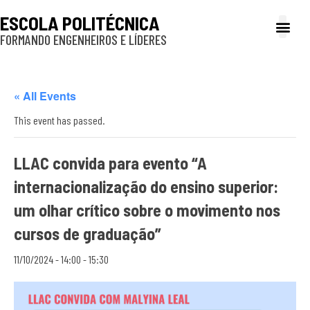
ESCOLA POLITÉCNICA
FORMANDO ENGENHEIROS E LÍDERES
A Poli
Gestão e Ad
Cultura e exte
Profissionais e
Inclusão e P
« All Events
This event has passed.
LLAC convida para evento “A
internacionalização do ensino superior:
um olhar crítico sobre o movimento nos
cursos de graduação”
11/10/2024 - 14:00
-
15:30