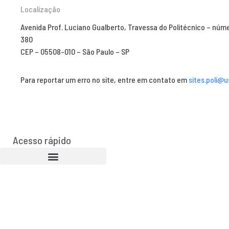
Localização
Avenida Prof. Luciano Gualberto, Travessa do Politécnico – núm
380
CEP – 05508-010 – São Paulo – SP
Para reportar um erro no site, entre em contato em
sites.poli@u
Acesso rápido