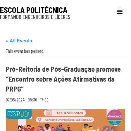
ESCOLA POLITÉCNICA
FORMANDO ENGENHEIROS E LÍDERES
A Poli
Gestão e Ad
Cultura e exte
Profissionais e
Inclusão e P
« All Events
This event has passed.
Pró-Reitoria de Pós-Graduação promove
“Encontro sobre Ações Afirmativas da
PRPG”
07/05/2024 - 08:30
-
17:00